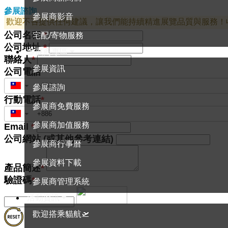
參展諮詢
參展商影音
歡迎不吝提供任何建議，讓我們能持續精進展覽品質與服務！
公司名稱
*
宅配/寄物服務
公司地址
*
參展商專區
聯絡人
*
參展資訊
公司電話
參展諮詢
▼
行動電話
*
參展商免費服務
▼
參展商加值服務
Email
*
公司網站 (或其他參考連結)
參展商行事曆
參展資料下載
產品簡述
*
驗證碼
*
參展商管理系統
活動資訊
歡迎搭乘貓航🛫