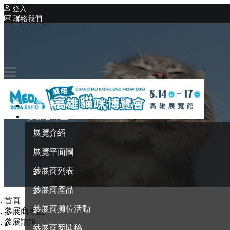
登入
聯絡我們
相關展覽
系列展覽
展昭寵物用品系列展
最新消息
參觀者專區
展覽介紹
展覽平面圖
參展商列表
參展商產品
首頁
參展商攤位活動
參展商專區
參展諮詢
參展商新聞稿