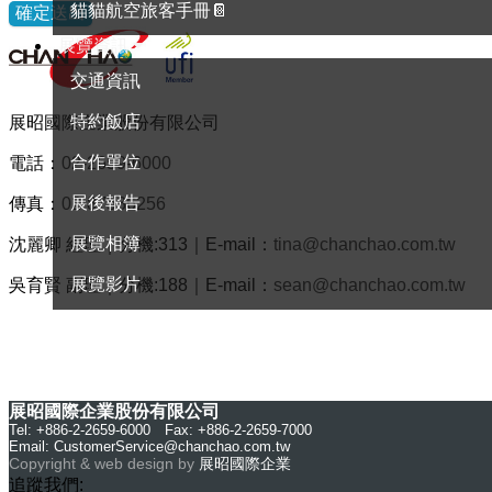
貓貓航空旅客手冊📔
確定送出
展覽資訊
交通資訊
特約飯店
展昭國際企業股份有限公司
合作單位
電話：
02-2659-6000
展後報告
傳真：
02-87536256
展覽相簿
沈麗卿 經理｜分機:313｜E-mail：
tina@chanchao.com.tw
展覽影片
吳育賢 副理｜分機:188｜E-mail：
sean@chanchao.com.tw
展昭國際企業股份有限公司
Tel: +886-2-2659-6000 Fax: +886-2-2659-7000
Email:
CustomerService@chanchao.com.tw
Copyright & web design by
展昭國際企業
追蹤我們: