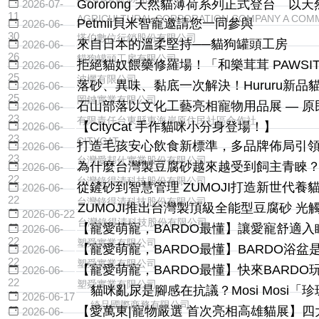
Gororong 天然貓薄荷系列正式登台 
2026-07-
11
AGRICULTURAL CORPORATION COMPANY A COMM
Petmii貝米智寵邀請您一同參與
2026-06-
30
塔伯數位行銷股份有限公司
來自日本的溫柔堅持──貓狗罐頭工房
2026-06-
26
貓狗罐頭工房有限公司
拒絕貓奴餵藥修羅場！「和樂茸茸 PAWSIT
2026-06-
25
波欐有限公司
落砂、異味、黏底一次解決！Hururu新
2026-06-
25
岡鍵實業有限公司
石山部落以文化工藝亮相寵物用品展 — 
2026-06-
23
有限責任台東縣東海岸原住民社區合作社
【CityCat 手作貓咪小分身登場！】
2026-06-
23
CITYCAT
打造毛孩安心飲食新標準，多品牌佈局引
2026-06-
23
台灣愛邦仕實業股份有限公司
為什麼台灣製豆腐砂越來越受到飼主青睞
2026-06-
22
台灣錄得清科技股份有限公司
從鏟砂到智慧管理 ZUMOJI打造新世代養
2026-06-
22
台灣錄得清科技股份有限公司
ZUMOJI推出台灣製頂級全能型豆腐砂 
2026-06-22
台灣錄得清科技股份有限公司
【寵愛萌寵，BARDO最懂】讓愛寵舒適入
2026-06-
22
塑舜實業有限公司
【寵愛萌寵，BARDO最懂】BARDO浴
2026-06-
22
塑舜實業有限公司
【寵愛萌寵，BARDO最懂】快來BARD
2026-06-
22
塑舜實業有限公司
貓咪亂尿是腳感在抗議？Mosi Mosi「
2026-06-17
綺品國際商務有限公司
【愛萬東|寵物嚴選 首次亮相高雄貓展】
2026-06-