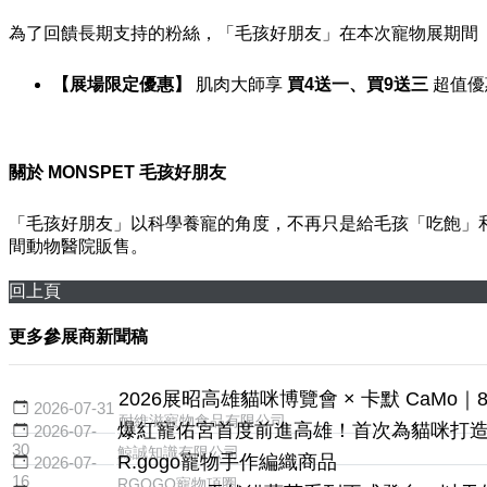
為了回饋長期支持的粉絲，「毛孩好朋友」在本次寵物展期間（8/
【展場限定優惠】
肌肉大師享
買4送一、買9送三
超值優
關於 MONSPET 毛孩好朋友
「毛孩好朋友」以科學養寵的角度，不再只是給毛孩「吃飽」
間動物醫院販售。
回上頁
更多參展商新聞稿
2026展昭高雄貓咪博覽會 × 卡默 CaMo｜8/
2026-07-31
耐維滋寵物食品有限公司
爆紅寵佑宮首度前進高雄！首次為貓咪打
2026-07-
30
鯨誠知識有限公司
R.gogo寵物手作編織商品
2026-07-
16
RGOGO寵物項圈