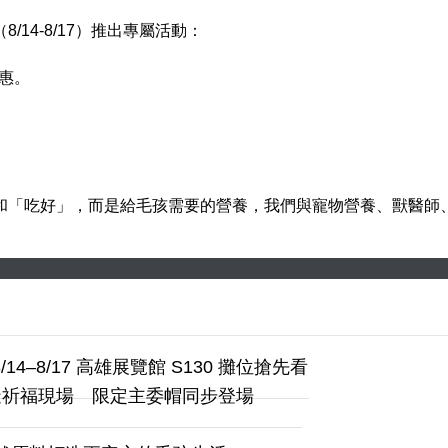
14-8/17）推出專屬活動：
惠。
和「吃好」，而是給毛孩需要的營養，我們與寵物營養、獸醫師
14–8/17 高雄展覽館 S130 攤位搶先看
造祈福現場 限定主委帽同步登場