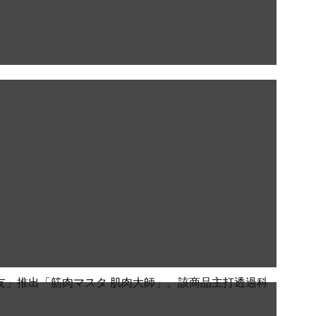
友」推出「筋肉マスタ 肌肉大師」。該商品主打透過科