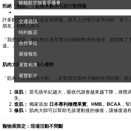
貓貓航空旅客手冊📔
拒絕「弱肌」！從根本解決毛孩行動障礙
展覽資訊
許多飼主誤以為毛孩走路變慢、跳不上沙發只是單純的「老了
交通資訊
朋友」創辦人表示：
特約飯店
「我們發現，過往飼主過度專注於關節軟骨的補充，卻忽略了
合作單位
遠。」
展後報告
肌肉大師：三大核心優勢
展覽相簿
展覽影片
「筋肉マスタ肌肉大師」，針對現代室內犬貓的生理結構，提
保肌：
當毛孩年紀越大，吸收代謝會越來越下降，身體
失。
造肌：
獨家添加
日本專利橄欖果實、HMB、BCAA
，幫
修肌：
肌肉大師可以幫助毛孩運動後的修復，讓修復過
寵物展限定：現場活動不間斷