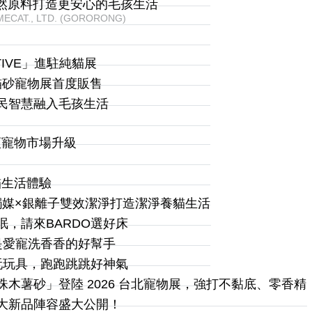
以天然原料打造更安心的毛孩生活
ECAT., LTD. (GORORONG)
IVE」進駐純貓展
品貓砂寵物展首度販售
原民智慧融入毛孩生活
領寵物市場升級
？
貓生活體驗
光觸媒×銀離子雙效潔淨打造潔淨養貓生活
眠，請來BARDO選好床
盆是愛寵洗香香的好幫手
O玩玩具，跑跑跳跳好神氣
珍珠木薯砂」登陸 2026 台北寵物展，強打不黏底、零香精
四大新品陣容盛大公開！