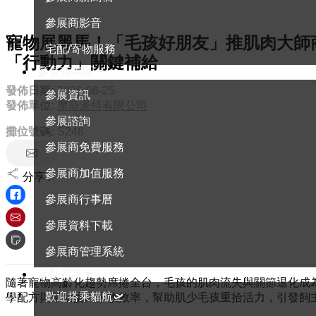
參展商影音
寵物展黑馬！「毛孩好朋友」推肌肉大師
宅配/寄物服務
「行動力」關鍵補給
參展商專區
發佈日期:
2026-06-25
參展資訊
發佈單位:
摩斯派特有限公司
參展諮詢
攤位號碼:
S248
參展商免費服務
參展商加值服務
分享 :
參展商行事曆
參展資料下載
參展商管理系統
活動資訊
隨著寵物高齡化趨勢席捲全台，毛孩的肌肉流失與關節退化成為
歡迎搭乘貓航🛫
學配方與幫助蛋白吸收效率，幫助肌少毛孩重拾活力，引發飼