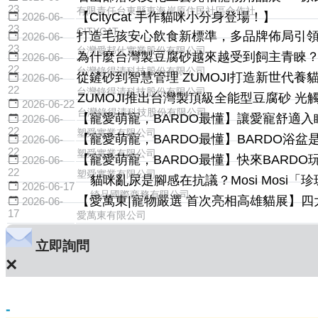
23
有限責任台東縣東海岸原住民社區合作社
【CityCat 手作貓咪小分身登場！】
2026-06-
23
CITYCAT
打造毛孩安心飲食新標準，多品牌佈局引
2026-06-
23
台灣愛邦仕實業股份有限公司
為什麼台灣製豆腐砂越來越受到飼主青睞
2026-06-
22
台灣錄得清科技股份有限公司
從鏟砂到智慧管理 ZUMOJI打造新世代養
2026-06-
22
台灣錄得清科技股份有限公司
ZUMOJI推出台灣製頂級全能型豆腐砂 
2026-06-22
台灣錄得清科技股份有限公司
【寵愛萌寵，BARDO最懂】讓愛寵舒適入
2026-06-
22
塑舜實業有限公司
【寵愛萌寵，BARDO最懂】BARDO浴
2026-06-
22
塑舜實業有限公司
【寵愛萌寵，BARDO最懂】快來BARD
2026-06-
22
塑舜實業有限公司
貓咪亂尿是腳感在抗議？Mosi Mosi「
2026-06-17
綺品國際商務有限公司
【愛萬東|寵物嚴選 首次亮相高雄貓展】
2026-06-
17
愛萬東有限公司
立即詢問
×
-