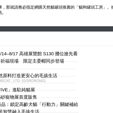
牌，那就請務必指定網購天然貓罐頭推薦的「貓狗罐頭工房」。
訊。
14–8/17 高雄展覽館 S130 攤位搶先看
造祈福現場 限定主委帽同步登場
以天然原料打造更安心的毛孩生活
ECAT., LTD. (GORORONG)
IVE」進駐純貓展
品貓砂寵物展首度販售
商品：鎖定高齡犬貓「行動力」關鍵補給
原民智慧融入毛孩生活