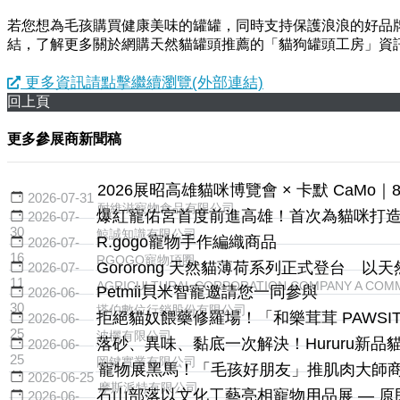
若您想為毛孩購買健康美味的罐罐，同時支持保護浪浪的好品
結，了解更多關於網購天然貓罐頭推薦的「貓狗罐頭工房」資
更多資訊請點擊繼續瀏覽(外部連結)
回上頁
更多參展商新聞稿
2026展昭高雄貓咪博覽會 × 卡默 CaMo｜8/
2026-07-31
耐維滋寵物食品有限公司
爆紅寵佑宮首度前進高雄！首次為貓咪打
2026-07-
30
鯨誠知識有限公司
R.gogo寵物手作編織商品
2026-07-
16
RGOGO寵物項圈
Gororong 天然貓薄荷系列正式登台 
2026-07-
11
AGRICULTURAL CORPORATION COMPANY A COMM
Petmii貝米智寵邀請您一同參與
2026-06-
30
塔伯數位行銷股份有限公司
拒絕貓奴餵藥修羅場！「和樂茸茸 PAWSIT
2026-06-
25
波欐有限公司
落砂、異味、黏底一次解決！Hururu新
2026-06-
25
岡鍵實業有限公司
寵物展黑馬！「毛孩好朋友」推肌肉大師
2026-06-25
摩斯派特有限公司
石山部落以文化工藝亮相寵物用品展 — 
2026-06-