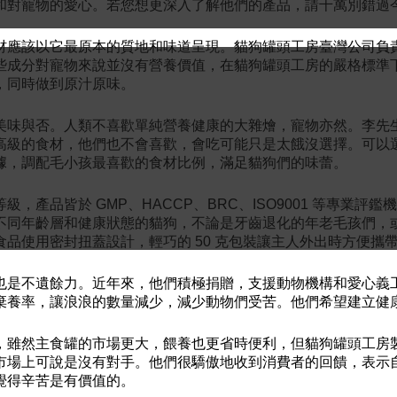
和對寵物的愛心。若您想更深入了解他們的產品，請千萬別錯過
材應該以它最原本的質地和味道呈現。貓狗罐頭工房臺灣公司負
些成分對寵物來說並沒有營養價值，在貓狗罐頭工房的嚴格標準
，同時做到原汁原味。
美味與否。人類不喜歡單純營養健康的大雜燴，寵物亦然。李先
高級的食材，他們也不會喜歡，會吃可能只是太餓沒選擇。可以
據，調配毛小孩最喜歡的食材比例，滿足貓狗們的味蕾。
產品皆於 GMP、HACCP、BRC、ISO9001 等專業
不同年齡層和健康狀態的貓狗，不論是牙齒退化的年老毛孩們，
品使用密封扭蓋設計，輕巧的 50 克包裝讓主人外出時方便攜
也是不遺餘力。近年來，他們積極捐贈，支援動物機構和愛心義
棄養率，讓浪浪的數量減少，減少動物們受苦。他們希望建立健
，雖然主食罐的市場更大，餵養也更省時便利，但貓狗罐頭工房
市場上可說是沒有對手。他們很驕傲地收到消費者的回饋，表示
覺得辛苦是有價值的。