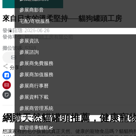
參展商影音
來自日本的溫柔堅持──貓狗罐頭工房
宅配/寄物服務
發佈日期:
2026-06-26
參展商專區
發佈單位:
貓狗罐頭工房有限公司
參展資訊
攤位號碼:
S318
參展諮詢
參展商免費服務
分享 :
參展商加值服務
參展商行事曆
參展資料下載
參展商管理系統
網購天然貓罐頭推薦，健康寵
活動資訊
歡迎搭乘貓航🛫
想讓家裡的毛小孩嘗試真正天然、健康的寵物食品嗎？貓貓狗