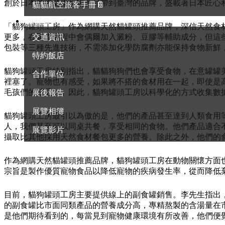
創於日本並將健康寵物食品帶到臺灣的品牌，盛載著日本匠心
貓貓航空旅客手冊📔
展覽資訊
「貓狗罐頭工房」作為網購天然貓罐頭推薦品牌，深信天然食
更多，在製作過程中會偶爾加入澱粉、豆膠等輔助成分，但這
交通資訊
包裝等三種先進技術，不需添加化學防腐劑亦能保持食物新鮮
特約飯店
貓狗罐頭工房特別指出，貓貓狗狗們也會享受食物，在意罐罐
合作單位
裡塞了。寵物也有感受，如果將不搭的食材用在一起，即使是
毛孩們的感受。」因此，貓狗罐頭工房以科學化的方式收集數
展後報告
展覽相簿
貓狗罐頭工房最引以為傲的是，他們的產品甚至達到人類食用等級，
人，我們甚至可以同桌共餐，享受相同的食物。他們產品適合
展覽影片
攝取比其他採用天然食材餐包更多的營養。除此之外，他們的食
作為網購天然貓罐頭推薦品牌，貓狗罐頭工房在動物關懷方面
宗旨是製作優質寵物食品以降低寵物的疾病發生率，從而降低
目前，貓狗罐頭工房主要提供線上的副食罐銷售。李先生指出
的副食罐比市面同類產品的營養成分高，專精熬製的含湯量在
是他們期待看到的，每當見到寵物健康環境有所改善，他們便