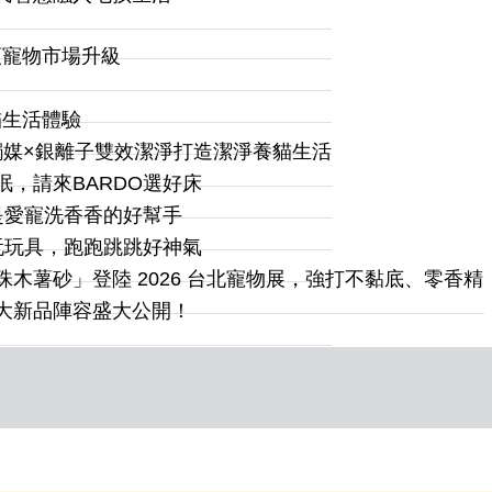
領寵物市場升級
？
貓生活體驗
光觸媒×銀離子雙效潔淨打造潔淨養貓生活
眠，請來BARDO選好床
盆是愛寵洗香香的好幫手
O玩玩具，跑跑跳跳好神氣
珍珠木薯砂」登陸 2026 台北寵物展，強打不黏底、零香精
四大新品陣容盛大公開！