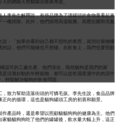
今天的網購天然貓罐頭推薦專題。
責人李先生解釋說，有些品牌為了讓罐頭的食物量看起來
下一概排除。此外，他們採用高溫殺菌、高壓抗菌和充氮
生說：「如果你看到自己都不想吃的東西，就別往寵物嘴
選的話，他們可能碰也不想碰。在飲食上，我們也要照顧
評鑑機構認可的工廠生產。他們深信，既然貓狗是我們的家
或是活潑好動的年輕寵物，都可以從乾濕度適中的肉泥中
帶，輕鬆解決貓狗的飲食問題。
工，致力幫助流落街頭的可憐毛孩。李先生說，食品品牌
康正向的循環，這也是貓狗罐頭工房的初衷和願景。
製作產品時，還是希望以照顧貓貓狗狗的健康為主。他們
自家貓貓狗狗吃了他們的罐罐後，飲水量大幅上升，這正