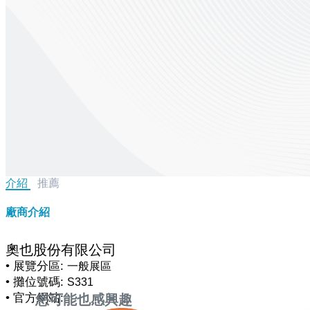
介紹
推薦
廠商介紹
奧也股份有限公司
• 展覽分區:
一般展區
• 攤位號碼:
S331
• 官方網站:
您可能也感興趣