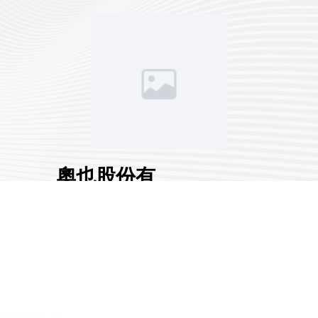
奧也股份有
限公司
展覽分區:
一般展區
國家/地區:
臺灣
攤位號碼:
S331
1