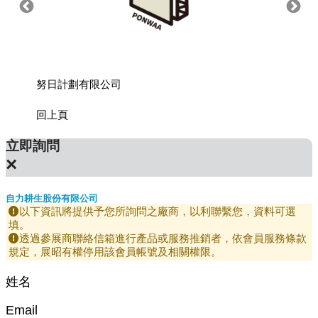
努日計劃有限公司
喵予咪
回上頁
立即詢問
×
自力耕生股份有限公司
以下資訊將提供予您所詢問之廠商，以利聯繫您，資料可選
填。
透過參展商聯絡信箱進行產品或服務推銷者，依會員服務條款
規定，展昭有權停用該會員帳號及相關權限。
姓名
Email