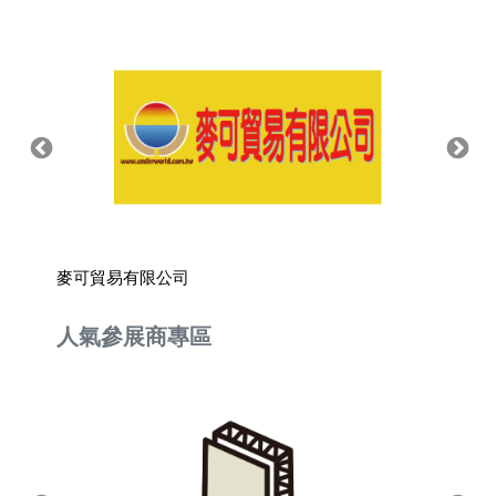
麥可貿易有限公司
高翊紙
人氣參展商專區