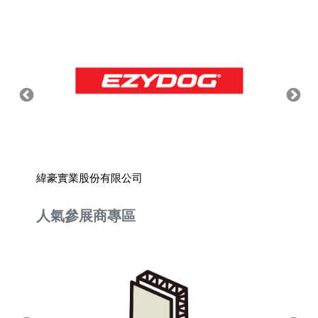
緯豪實業股份有限公司
家得健
人氣參展商專區