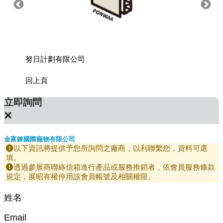
努日計劃有限公司
喵予咪
回上頁
立即詢問
×
金富錸國際寵物有限公司
以下資訊將提供予您所詢問之廠商，以利聯繫您，資料可選
填。
透過參展商聯絡信箱進行產品或服務推銷者，依會員服務條款
規定，展昭有權停用該會員帳號及相關權限。
姓名
Email